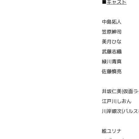
■
キャスト
中島拓人
笠原紳司
美月ひな
武藤志織
緑川青真
佐藤慎亮
井坂仁美(仮面ライ
江戸川しおん
川岸銀次(バルス
絃ユリナ