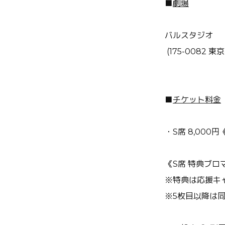
■
劇場
バルスタジオ
(175-0082 
■
チケット料金
・S席 8,000
《S席 特典ブロマ
※特典は応援キ
※5枚目以降は