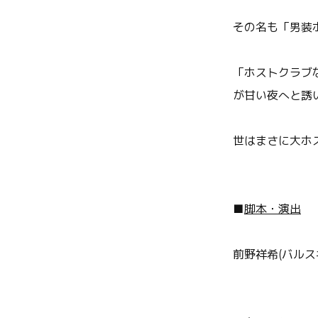
その名も「男装
「ホストクラブ
が甘い夜へと誘
世はまさに大ホ
■
脚本・演出
前野祥希(バルス