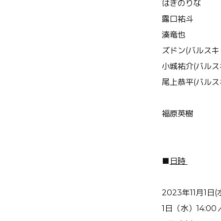
はぎのりな
露口祐斗
湊竜也
ズドン(バルス
小城祐介(バルス
尾上恭平(バルス
福原英樹
■
日時
2023年11月1日(
1日（水）14:00／