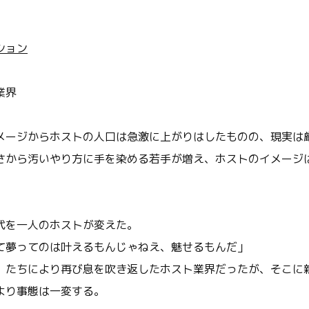
ション
業界
メージからホストの人口は急激に上がりはしたものの、現実は
さから汚いやり方に手を染める若手が増え、ホストのイメージ
代を一人のホストが変えた。
て夢ってのは叶えるもんじゃねえ、魅せるもんだ」
）たちにより再び息を吹き返したホスト業界だったが、そこに
より事態は一変する。