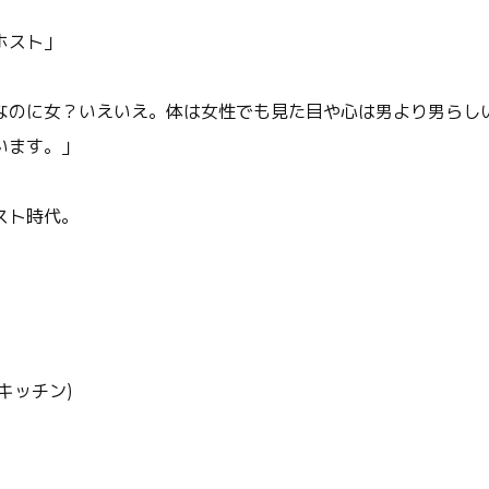
ホスト」
なのに女？いえいえ。体は女性でも見た目や心は男より男らし
います。」
スト時代。
キッチン)