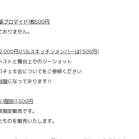
L版ブロマイド1枚500円
ておりません。
,000
円
(
バルスキッチンメンバーは
1,500円)
ャストと舞台上でのツーショット
のチェキ会についてをご参照ください
制限
に
なっております
‼️
個別)1,500円
数限定販売です。
たものを販売いたします。