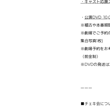
・キャスト応援ス
・
公演
DVD 10,
※
稽古や本番期
※
劇場でご予約
集合写真1枚)
※
劇場予約をお
（前金制）
※
DVD
の発送は
ーーー
■
チェキ会につ