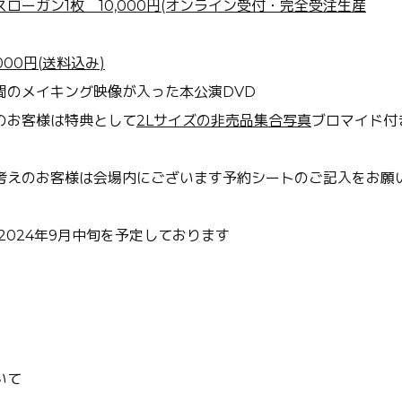
ローガン1枚 10,000円
(オンライン受付・完全受注生産
000
円
(
送料込み
)
間のメイキング映像が入った本公演
DVD
のお客様は特典として
2Lサイズの非売品集合写真
ブロマイド
付
考えのお客様は会場内にございます予約シートのご記入をお願
2024
年9
月中旬を予定しております
いて