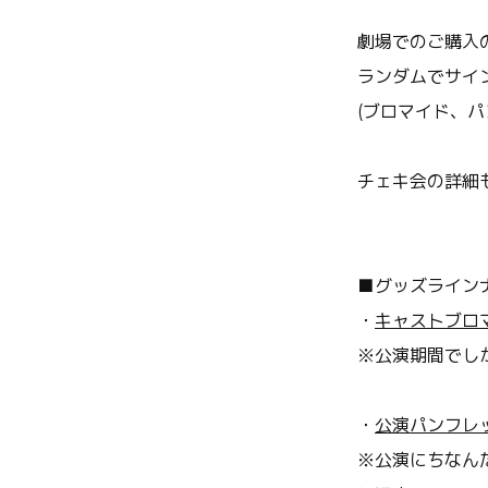
劇場でのご購入
ランダムで
サイ
(ブロマイド、
チェキ会の詳細
■
グッズライン
・
キャストブロマイ
※
公演期間でし
・
公演パンフレット
※
公演にちなん