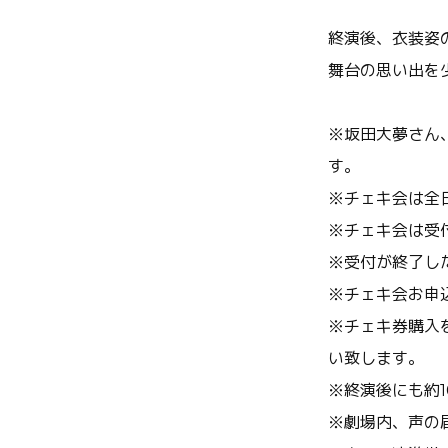
終演後、衣装姿
舞台の思い出を
※坂田大夢さん
す。
※
チェキ会は全
※
チェキ会は受
※
受付が終了し
※
チェキ会お申
※チェキ券購入
い致します。
※終演後にも約
※
劇場内、声の