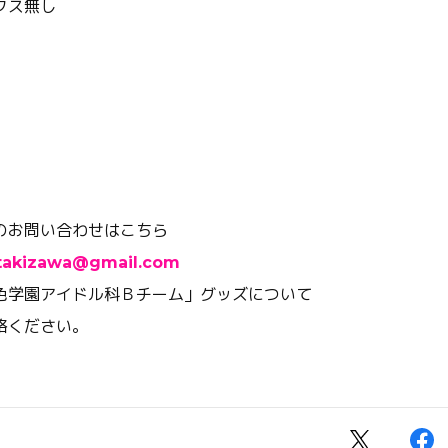
クス無し
。
のお問い合わせはこちら
.takizawa@gmail.com
色学園アイドル科Ｂチーム
」グッズについて
絡ください。