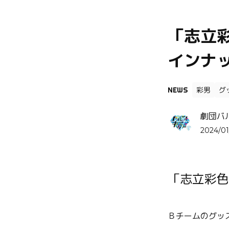
「志立
インナ
NEWS
彩男
グ
劇団バ
2024/01
「志立彩色
Ｂチームのグッ