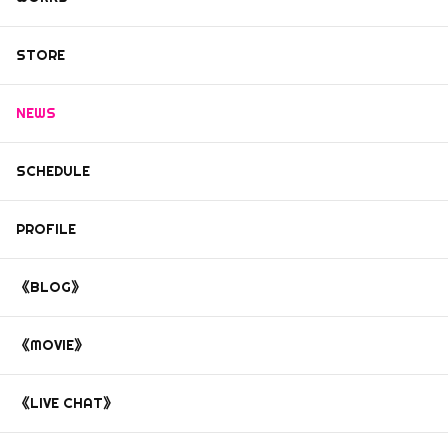
STORE
NEWS
SCHEDULE
PROFILE
《BLOG》
《MOVIE》
《LIVE CHAT》